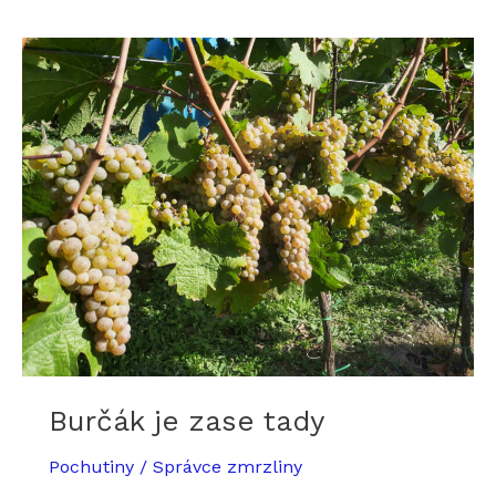
Burčák je zase tady
Pochutiny
/
Správce zmrzliny