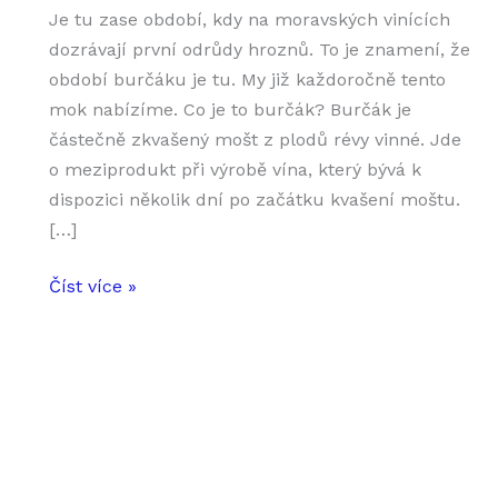
Je tu zase období, kdy na moravských vinících
dozrávají první odrůdy hroznů. To je znamení, že
období burčáku je tu. My již každoročně tento
mok nabízíme. Co je to burčák? Burčák je
částečně zkvašený mošt z plodů révy vinné. Jde
o meziprodukt při výrobě vína, který bývá k
dispozici několik dní po začátku kvašení moštu.
[…]
Burčák
Číst více »
je
zase
tady