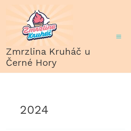
Přeskočit
na
obsah
Zmrzlina Kruháč u
Černé Hory
2024