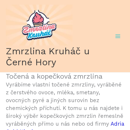
Přeskočit
na
obsah
Zmrzlina Kruháč u
Černé Hory
Točená a kopečková zmrzlina
Vyrábíme vlastní točené zmrzliny, vyráběné
z čerstvého ovoce, mléka, smetany,
ovocných pyré a jiných surovin bez
chemických příchutí. K tomu u nás najdete i
široký výběr kopečkových zmrzlin řemeslně
vyráběných přímo u nás nebo od firmy
Adria